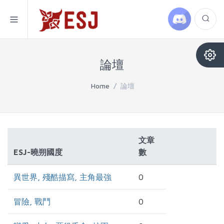
論壇
Home
/
論壇
文章
ESJ-曉朔國度
數
異世界, 殘酷描寫, 主角最強
0
冒險, 戰鬥
0