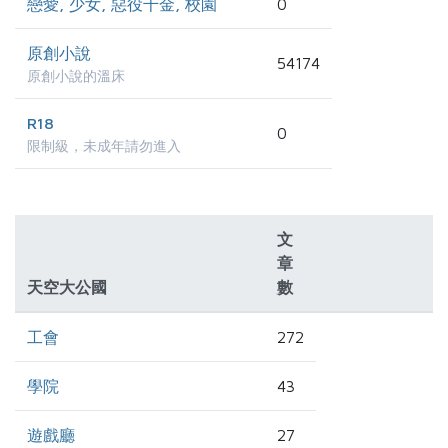
戀愛, 少女, 惡役千金, 校園
0
原創小說
54174
原創小說的溫床
R18
0
限制級，未成年請勿進入
文
章
天空大公國
數
工會
272
學院
43
遊戲廳
27