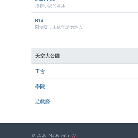
原創小說的溫床
R18
限制級，未成年請勿進入
天空大公國
工會
學院
遊戲廳
©
2026. Made with