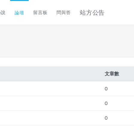
站方公告
小說
留言板
問與答
論壇
文章數
0
0
0