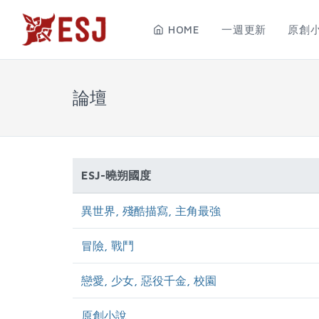
HOME
一週更新
原創
論壇
ESJ-曉朔國度
異世界, 殘酷描寫, 主角最強
冒險, 戰鬥
戀愛, 少女, 惡役千金, 校園
原創小說