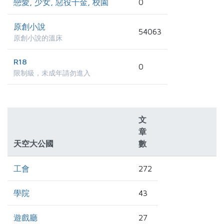
戀愛, 少女, 惡役千金, 校園
0
原創小說
54063
原創小說的溫床
R18
0
限制級，未成年請勿進入
文
章
天空大公國
數
工會
272
學院
43
遊戲廳
27