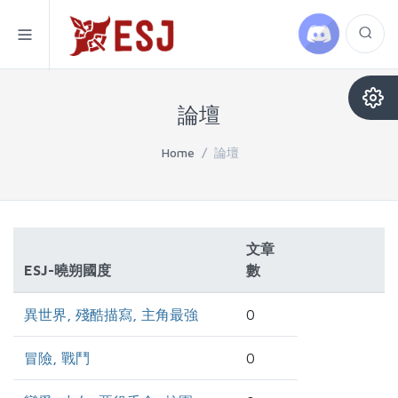
論壇
Home
/
論壇
文章
ESJ-曉朔國度
數
異世界, 殘酷描寫, 主角最強
0
冒險, 戰鬥
0